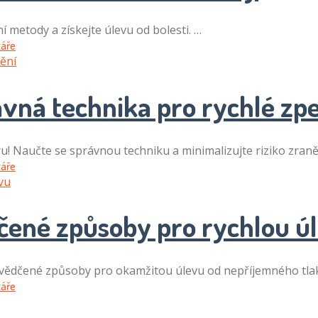
ní metody a získejte úlevu od bolesti. …
áře
ávná technika pro rychlé zp
ru! Naučte se správnou techniku a minimalizujte riziko zraně
áře
čené způsoby pro rychlou ú
osvědčené způsoby pro okamžitou úlevu od nepříjemného tla
áře