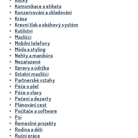
Komunikace a etiketa
Konzervování a skladování
Krása
Krevní tlak a oběhový systém
Kutilství
Mazlíčci
Mobilní telefony
Móda a styling
Nehty a manikúra
Nezařazené
Opravy a údržba
Ostatní mazlíčci
Partnerské vztahy
Péče o pleť
Péče o vlasy
Pečení a dezerty
Plánování cest
Počítače a software
Psi
Řemeslné projekty
Rodina a děti
Ruční práce