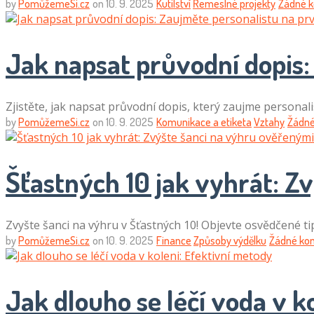
by
PomůžemeSi.cz
on
10. 9. 2025
Kutilství
Řemeslné projekty
Žádné 
Jak napsat průvodní dopis:
Zjistěte, jak napsat průvodní dopis, který zaujme personali
by
PomůžemeSi.cz
on
10. 9. 2025
Komunikace a etiketa
Vztahy
Žádné
Šťastných 10 jak vyhrát: Z
Zvyšte šanci na výhru v Šťastných 10! Objevte osvědčené tip
by
PomůžemeSi.cz
on
10. 9. 2025
Finance
Způsoby výdělku
Žádné ko
Jak dlouho se léčí voda v k