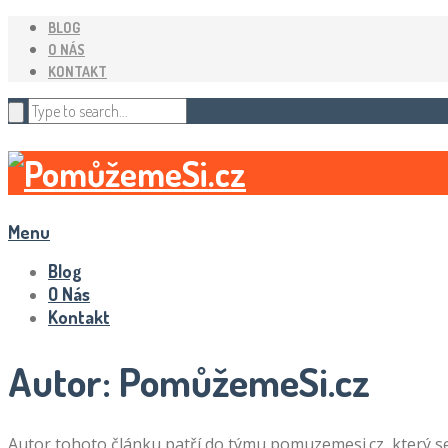
BLOG
O NÁS
KONTAKT
Menu
Blog
O Nás
Kontakt
Autor:
PomůžemeSi.cz
Autor tohoto článku patří do týmu pomuzemesi.cz, který s