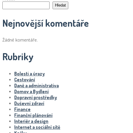
příspěvků
Hledat
Nejnovější komentáře
Žádné komentáře.
Rubriky
Bolesti a úrazy
Cestování
Daně a administrativa
Domov a Bydlení
Dopravní prostředky
Duševní zdraví
Finance
Finanční plánování
Interiér a design
Internet a sociální sítě
Kočky