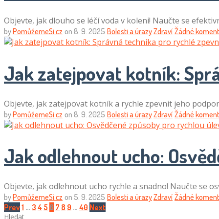
Objevte, jak dlouho se léčí voda v koleni! Naučte se efektiv
by
PomůžemeSi.cz
on
8. 9. 2025
Bolesti a úrazy
Zdraví
Žádné koment
Jak zatejpovat kotník: Spr
Objevte, jak zatejpovat kotník a rychle zpevnit jeho podpo
by
PomůžemeSi.cz
on
8. 9. 2025
Bolesti a úrazy
Zdraví
Žádné koment
Jak odlehnout ucho: Osvěd
Objevte, jak odlehnout ucho rychle a snadno! Naučte se 
by
PomůžemeSi.cz
on
5. 9. 2025
Bolesti a úrazy
Zdraví
Žádné koment
Stránkování
Prev
1
…
3
4
5
6
7
8
9
…
40
Next
Hledat