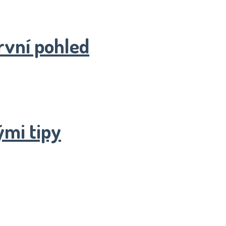
rvní pohled
ými tipy