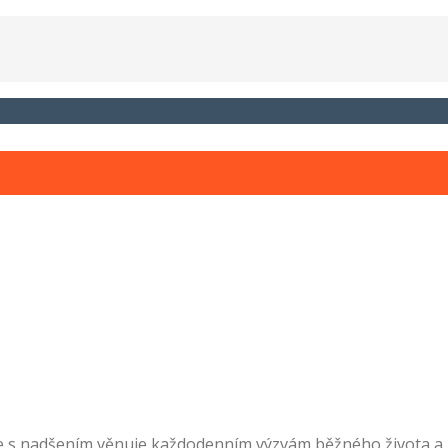
e s nadšením věnuje každodenním výzvám běžného života a p