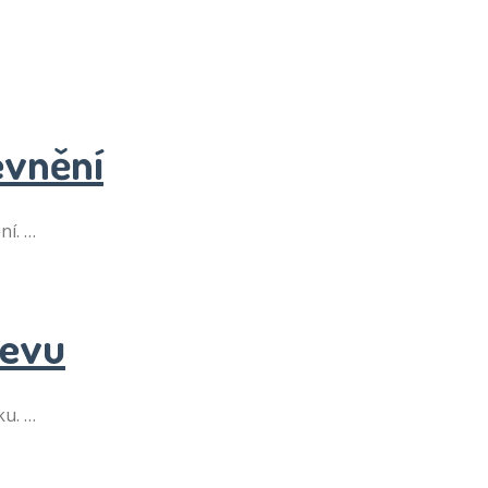
evnění
ní. …
levu
ku. …