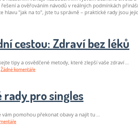
h řešení a ověřováním návodů v reálných podmínkách přináší
te hlavu "jak na to", jste tu správně – praktické rady jsou je
dní cestou: Zdraví bez léků
skejte tipy a osvědčené metody, které zlepší vaše zdraví …
Žádné komentáře
é rady pro singles
teré vám pomohou překonat obavy a najít tu …
omentáře