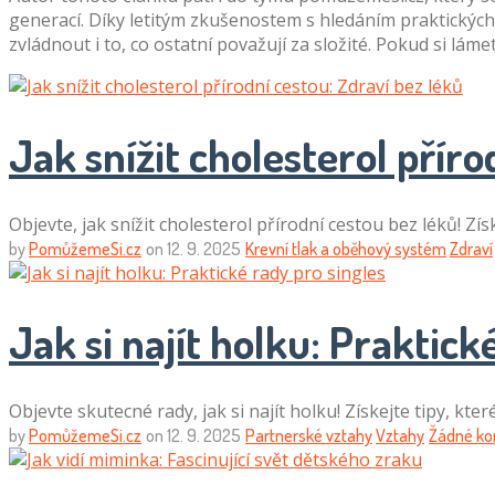
generací. Díky letitým zkušenostem s hledáním praktickýc
zvládnout i to, co ostatní považují za složité. Pokud si láme
Jak snížit cholesterol příro
Objevte, jak snížit cholesterol přírodní cestou bez léků! Zí
by
PomůžemeSi.cz
on
12. 9. 2025
Krevní tlak a oběhový systém
Zdraví
Jak si najít holku: Praktick
Objevte skutecné rady, jak si najít holku! Získejte tipy, k
by
PomůžemeSi.cz
on
12. 9. 2025
Partnerské vztahy
Vztahy
Žádné k